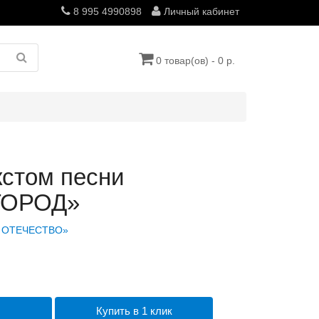
8 995 4990898
Личный кабинет
0 товар(ов) - 0 р.
кстом песни
ОРОД»
 ОТЕЧЕСТВО»
Купить в 1 клик