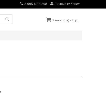
8 995 4990898
Личный кабинет
0 товар(ов) - 0 р.
т