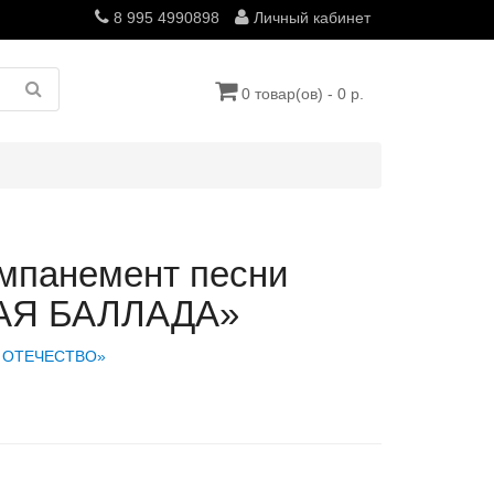
8 995 4990898
Личный кабинет
0 товар(ов) - 0 р.
омпанемент песни
АЯ БАЛЛАДА»
 ОТЕЧЕСТВО»