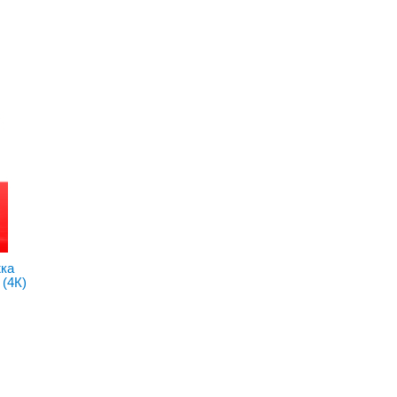
ка
(4К)