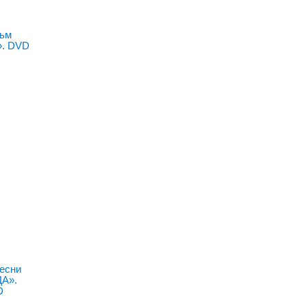
ьм
. DVD
песни
А».
D