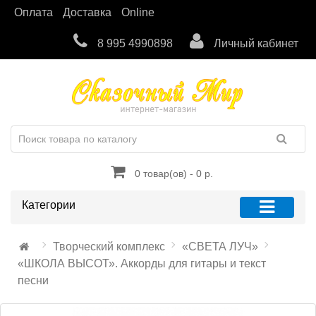
Оплата
Доставка
Online
8 995 4990898
Личный кабинет
0 товар(ов) - 0 р.
Категории
Творческий комплекс
«СВЕТА ЛУЧ»
«ШКОЛА ВЫСОТ». Аккорды для гитары и текст
песни