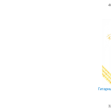
4
Гитарн
3