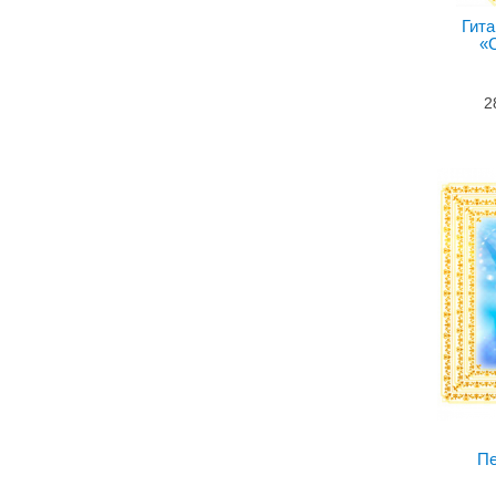
Гита
«
2
Пе