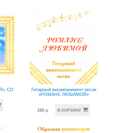
». CD
Гитарный аккомпанемент песни
«РОМАНС ЛЮБИМОЙ»
280 р.
В КОРЗИНУ