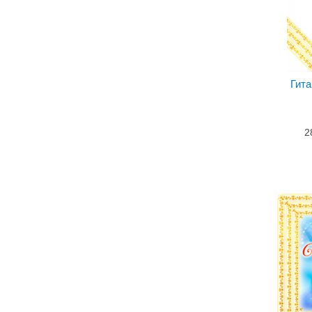
Гита
2