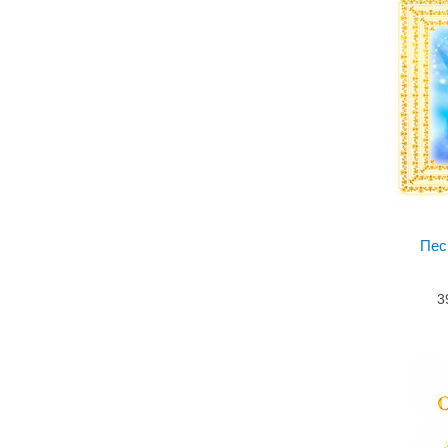
Пес
3