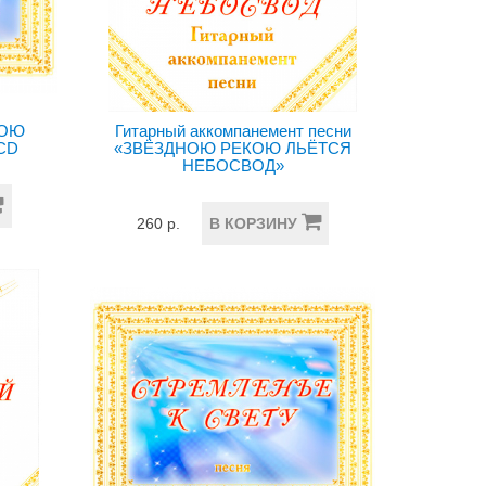
КОЮ
Гитарный аккомпанемент песни
CD
«ЗВЁЗДНОЮ РЕКОЮ ЛЬЁТСЯ
НЕБОСВОД»
260 р.
В КОРЗИНУ