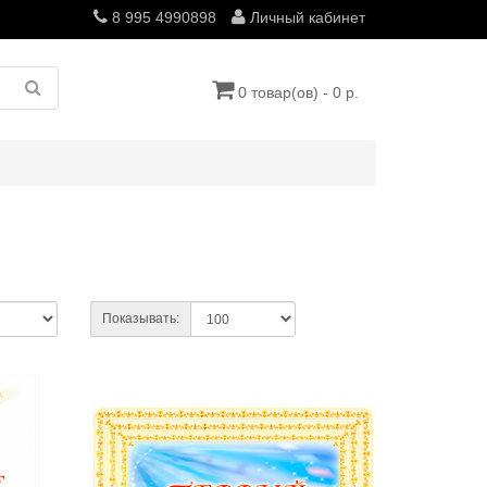
8 995 4990898
Личный кабинет
0 товар(ов) - 0 р.
Показывать: