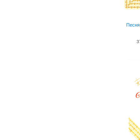
Песн
3