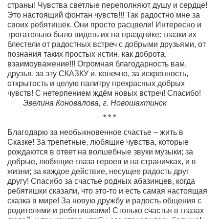
страны! Чувства светлые переполняют душу и сердце!
Это настоящий фонтан чувств!!! Так радостно мне за
своих ребятишек. Они просто расцвели! Интересно и
трогательно было видеть их на празднике: глазки их
блестели от радостных встреч с добрыми друзьями, от
познания таких простых истин, как доброта,
взаимоуважение!!! Огромная благодарность вам,
друзья, за эту СКАЗКУ и, конечно, за искренность,
открытость и целую палитру прекрасных добрых
чувств! С нетерпением ждём новых встреч! Спасибо!
Эвелина Коновалова, г. Новошахтинск
* * *
Благодарю за необыкновенное счастье – жить в
Сказке! За трепетные, любящие чувства, которые
рождаются в ответ на волшебные звуки музыки; за
добрые, любящие глаза героев и на страничках, и в
жизни; за каждое действие, несущее радость друг
другу! Спасибо за счастье родных абазинцев, когда
ребятишки сказали, что это-то и есть самая настоящая
сказка в мире! За новую дружбу и радость общения с
родителями и ребятишками! Столько счастья в глазах