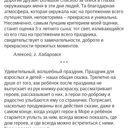
Дорогие друзья! Большое спасибо за блеск в глазах
окружающих меня в эти дни людей. Та благодарная
атмосфера, которая окружала нас на протяжении всего
путешествия, неповторима – прекрасна и уникальна.
Несомненно, самым лучшим критерием моей оценки,
станет оценка 3-х летнего сына: тот свет, изливающийся
из его глаз на протяжении всего праздника,
свидетельствует о замечательности, доброте и
прекрасности прожитых моментов.
Алексей, г. Хабаровск
* * *
Удивительный, волшебный праздник. Праздник для
взрослых и детей – наша общая сказка. Трепетно на
душе от того, как ребёнок после праздника не
выпускает из рук книжку-раскраску, рассматривает
героев, рассказывает о них, а герои по-доброму и
радостно улыбаются ему со странички. Потрясает,
насколько продуманны все действия сказки, даже в
самом конце, когда уходят герои в Море и ребёнок
старается уплыть за ним, всегда можно показать, где
дом героев, и где всегда можно встретиться с ними.