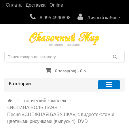
Оплата
Доставка
Online
8 995 4990898
Личный кабинет
0 товар(ов) - 0 р.
Категории
Творческий комплекс
«ИСТИНА БОЛЬШАЯ»
Песня «СНЕЖНАЯ БАБУШКА», с видеотекстом и
цветными рисунками (выпуск 4). DVD