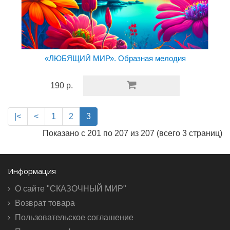
«ЛЮБЯЩИЙ МИР». Образная мелодия
190 р.
|<
<
1
2
3
Показано с 201 по 207 из 207 (всего 3 страниц)
Информация
О сайте "СКАЗОЧНЫЙ МИР"
Возврат товара
Пользовательское соглашение