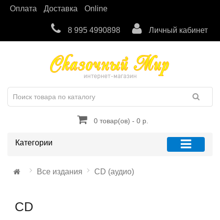
Оплата
Доставка
Online
8 995 4990898
Личный кабинет
0 товар(ов) - 0 р.
Категории
Все издания
CD (аудио)
CD